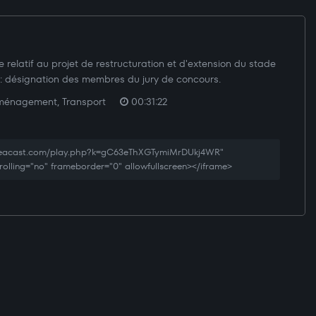
relatif au projet de restructuration et d'extension du stade
: désignation des membres du jury de concours.
ménagement, Transport
00:31:22
creacast.com/play.php?k=gC63eThXGTymiMrDUkj4WR"
rolling="no" frameborder="0" allowfullscreen></iframe>