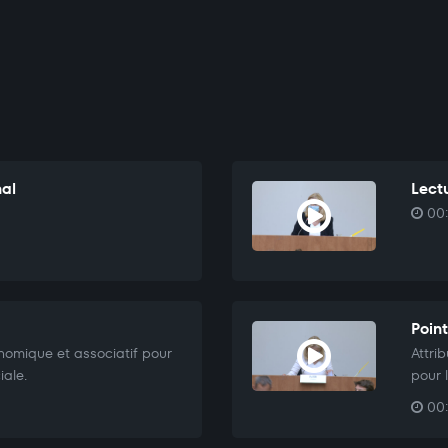
nal
Lectu
00:
Point
omique et associatif pour
Attri
iale.
pour 
00: