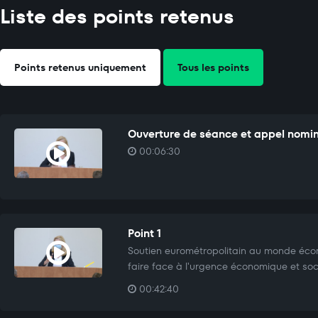
Liste des points retenus
Points retenus uniquement
Tous les points
Ouverture de séance et appel nomi
00:06:30
Point 1
Soutien eurométropolitain au monde écon
faire face à l'urgence économique et soc
00:42:40