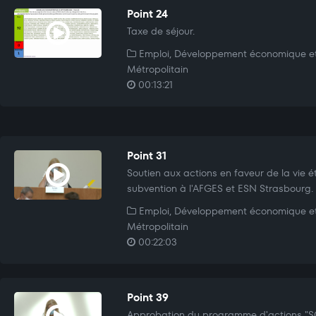
Point 24
Taxe de séjour.
Emploi, Développement économique e
Métropolitain
00:13:21
Point 31
Soutien aux actions en faveur de la vie é
subvention à l'AFGES et ESN Strasbourg.
Emploi, Développement économique e
Métropolitain
00:22:03
Point 39
Approbation du programme d'actions "SC