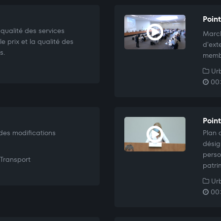
Poin
 qualité des services
March
le prix et la qualité des
d'ext
s.
membr
Urb
00:
Poin
des modifications
Plan 
désig
perso
Transport
patri
Urb
00: