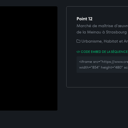
Point 12
Marché de maîtrise d'œuvre 
de la Meinau à Strasbourg 
Urbanisme, Habitat et A
CODE EMBED DE LA SÉQUENCE
<iframe src="https://www.
width="854" height="480" sc