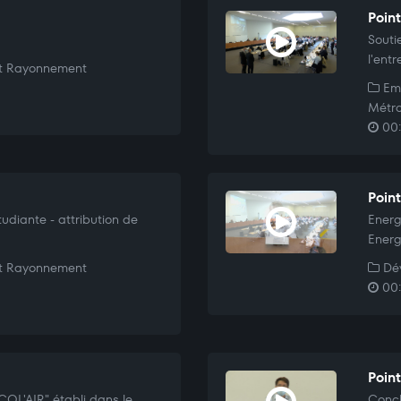
Poin
Souti
l'ent
t Rayonnement
Emp
Métro
00:
Poin
tudiante - attribution de
Energ
Energ
t Rayonnement
Dév
00:
Poin
OL'AIR" établi dans le
Concl