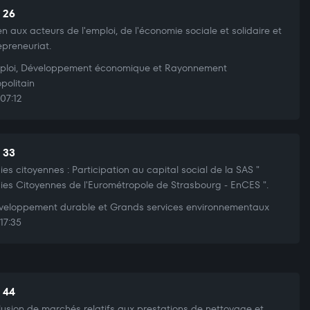
t 26
en aux acteurs de l'emploi, de l'économie sociale et solidaire et
repreneuriat.
loi, Développement économique et Rayonnement
politain
07:12
t 33
ies citoyennes : Participation au capital social de la SAS "
ies Citoyennes de l'Eurométropole de Strasbourg - EnCES ".
eloppement durable et Grands services environnementaux
17:35
t 44
usion de marchés relatifs aux prestations de nettoyage et