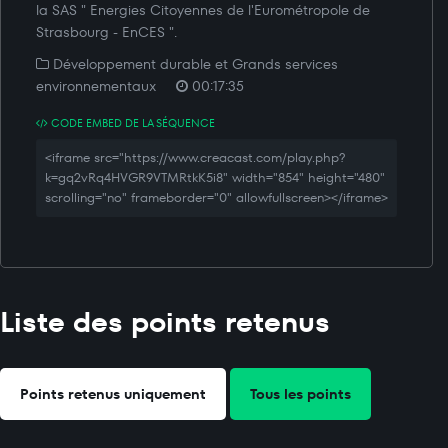
la SAS " Energies Citoyennes de l'Eurométropole de
Strasbourg - EnCES ".
Développement durable et Grands services
environnementaux
00:17:35
CODE EMBED DE LA SÉQUENCE
<iframe src="https://www.creacast.com/play.php?
k=gq2vRq4HVGR9VTMRtkK5i8" width="854" height="480"
scrolling="no" frameborder="0" allowfullscreen></iframe>
Liste des points retenus
Points retenus uniquement
Tous les points