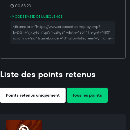
00:58:23
CODE EMBED DE LA SÉQUENCE
<iframe src="https://www.creacast.com/play.php?
k=DGhHVjxLyFJn4qdVNczPgS" width="854" height="480"
scrolling="no" frameborder="0" allowfullscreen></iframe>
Liste des points retenus
Points retenus uniquement
Tous les points