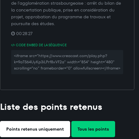
de l'agglomération strasbourgeoise : arrêt du bilan de
la concertation publique, prise en considération du
projet, approbation du programme de travaux et
poursuite des études.
00:28:27
CODE EMBED DE LA SÉQUENCE
<iframe src="https://www.creacast.com/play.php?
k=9aTS64UyKp3iLPrf8xVF2a" width="854" height="480"
scrolling="no" frameborder="0" allowfullscreen></iframe>
Liste des points retenus
Points retenus uniquement
Tous les points