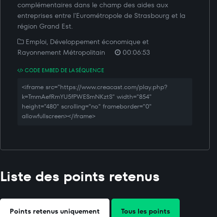
complémentaires dans le champ des aides aux
entreprises entre l'Eurométropole de Strasbourg et la
région Grand Est.
Emploi, Développement économique et
Rayonnement Métropolitain
00:06:53
CODE EMBED DE LA SÉQUENCE
<iframe src="https://www.creacast.com/play.php?
k=TmmAefRmYU5fPWESmNKztS" width="854"
height="480" scrolling="no" frameborder="0"
allowfullscreen></iframe>
Liste des points retenus
Points retenus uniquement
Tous les points