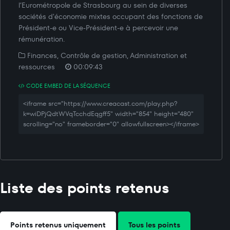
l’Eurométropole de Strasbourg au sein de diverses
sociétés d'économie mixtes occupant des fonctions de
Président-e ou Vice-Président-e à percevoir une
rémunération.
Finances, Contrôle de gestion, Administration et
ressources
00:09:43
CODE EMBED DE LA SÉQUENCE
<iframe src="https://www.creacast.com/play.php?
k=wiDPjQdtWVqTcchdEqgff5" width="854" height="480"
scrolling="no" frameborder="0" allowfullscreen></iframe>
Liste des points retenus
Points retenus uniquement
Tous les points