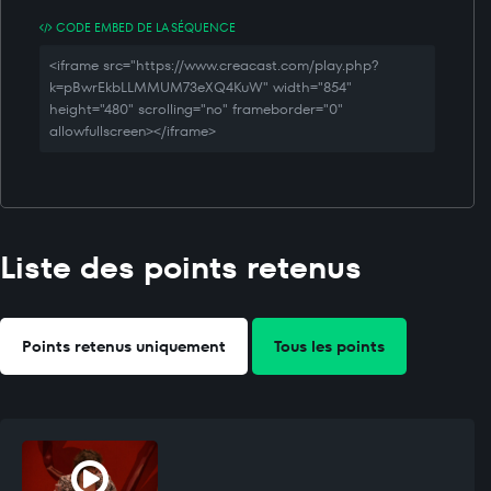
CODE EMBED DE LA SÉQUENCE
<iframe src="https://www.creacast.com/play.php?
k=pBwrEkbLLMMUM73eXQ4KuW" width="854"
height="480" scrolling="no" frameborder="0"
allowfullscreen></iframe>
Liste des points retenus
Points retenus uniquement
Tous les points