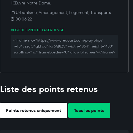
l'Œuvre Notre Dame.
Urbanisme, Aménagement, Logement, Transports
00:06:22
CODE EMBED DE LA SÉQUENCE
<iframe src="https://www.creacast.com/play.php?
k=fS4vszgC4gEFauNRv6Q8Z3" width="854" height="480"
scrolling="no" frameborder="0" allowfullscreen></iframe>
Liste des points retenus
Points retenus uniquement
Tous les points