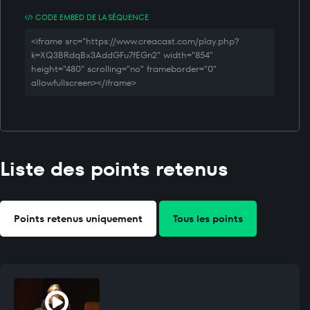
CODE EMBED DE LA SÉQUENCE
<iframe src="https://www.creacast.com/play.php?
k=XQ3BRdqBx3AddGFu7fEGn2" width="854"
height="480" scrolling="no" frameborder="0"
allowfullscreen></iframe>
Liste des points retenus
Points retenus uniquement
Tous les points