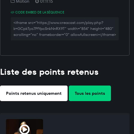
Motion
01:11:15
CODE EMBED DE LA SÉQUENCE
<iframe src="https://www.creacast.com/play.php?
k=GCpkTyo7PfYpcSnkNnRX9T" width="854" height="480"
scrolling="no" frameborder="0" allowfullscreen></iframe>
Liste des points retenus
Points retenus uniquement
Tous les points