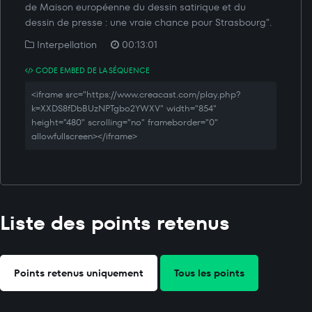
de Maison européenne du dessin satirique et du
dessin de presse : une vraie chance pour Strasbourg".
Interpellation
00:13:01
CODE EMBED DE LA SÉQUENCE
<iframe src="https://www.creacast.com/play.php?
k=XXDS8fDbBUzNPTgbo2YWXV" width="854"
height="480" scrolling="no" frameborder="0"
allowfullscreen></iframe>
Liste des points retenus
Points retenus uniquement
Tous les points