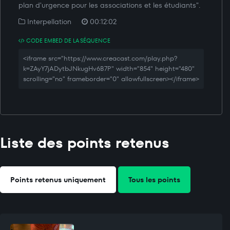
plan d'urgence pour les associations et les étudiants".
Interpellation
00:12:02
CODE EMBED DE LA SÉQUENCE
<iframe src="https://www.creacast.com/play.php?
k=ZAyY7jADytbJNkugHv6B7P" width="854" height="480"
scrolling="no" frameborder="0" allowfullscreen></iframe>
Liste des points retenus
Points retenus uniquement
Tous les points