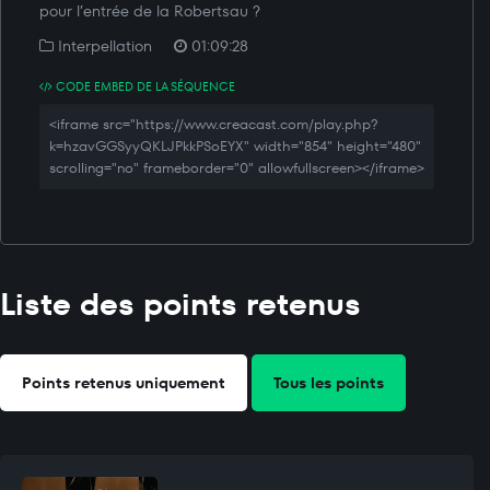
pour l’entrée de la Robertsau ?
Interpellation
01:09:28
CODE EMBED DE LA SÉQUENCE
<iframe src="https://www.creacast.com/play.php?
k=hzavGGSyyQKLJPkkPSoEYX" width="854" height="480"
scrolling="no" frameborder="0" allowfullscreen></iframe>
Liste des points retenus
Points retenus uniquement
Tous les points