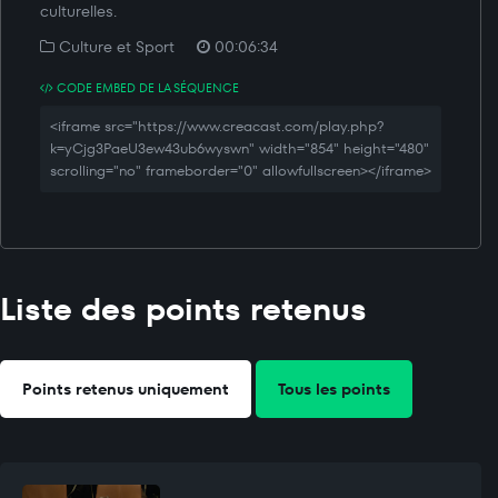
culturelles.
Culture et Sport
00:06:34
CODE EMBED DE LA SÉQUENCE
<iframe src="https://www.creacast.com/play.php?
k=yCjg3PaeU3ew43ub6wyswn" width="854" height="480"
scrolling="no" frameborder="0" allowfullscreen></iframe>
Liste des points retenus
Points retenus uniquement
Tous les points