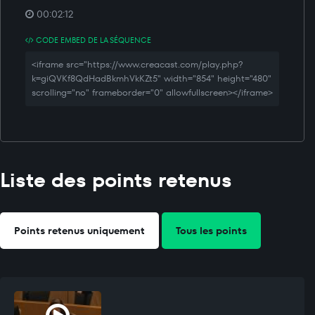
00:02:12
CODE EMBED DE LA SÉQUENCE
<iframe src="https://www.creacast.com/play.php?
k=giQVKf8QdHadBkmhVkKZt5" width="854" height="480"
scrolling="no" frameborder="0" allowfullscreen></iframe>
Liste des points retenus
Points retenus uniquement
Tous les points