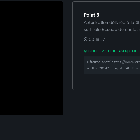
Point 3
Autorisation délivrée à la
sa filiale Réseau de chaleu
00:18:57
CODE EMBED DE LA SÉQUENCE
<iframe src="https://www
width="854" height="480" sc