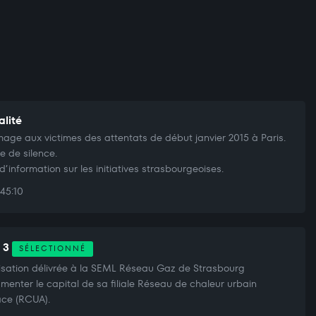
alité
ge aux victimes des attentats de début janvier 2015 à Paris.
e de silence.
 d’information sur les initiatives strasbourgeoises.
45:10
t 3
SÉLECTIONNÉ
isation délivrée à la SEML Réseau Gaz de Strasbourg
menter le capital de sa filiale Réseau de chaleur urbain
ace (RCUA).