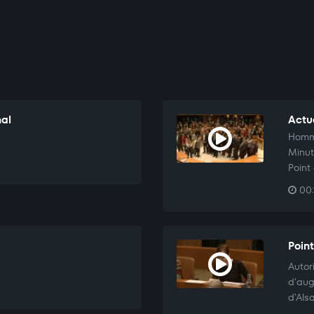
nal
Actu
Homma
Minut
Point
00:
Poin
Autor
d'aug
d'Als