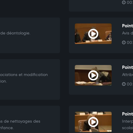
00:
Point
 de déontologie.
Avis 
00:
Point
ociations et modification
Attri
ion.
00:
Poin
ns de nettoyages des
Inter
nfance.
scola