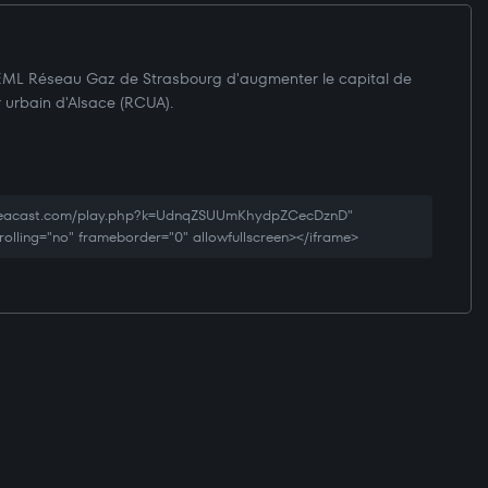
 SEML Réseau Gaz de Strasbourg d'augmenter le capital de
r urbain d'Alsace (RCUA).
.creacast.com/play.php?k=UdnqZSUUmKhydpZCecDznD"
rolling="no" frameborder="0" allowfullscreen></iframe>