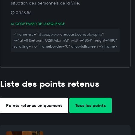
situation des personnels de la Ville.
00:13:55
CODE EMBED DE LA SÉQUENCE
<iframe src="https://www.creacast.com/play.php?
k=4at74H6etpumrG2iRMLwmQ" width="854" height="480"
scrolling="no" frameborder="0" allowfullscreen></iframe>
Liste des points retenus
Points retenus uniquement
Tous les points