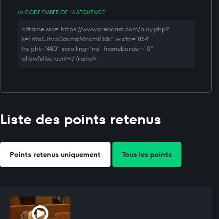
CODE EMBED DE LA SÉQUENCE
<iframe src="https://www.creacast.com/play.php?
k=FRtaEJtvbGdum6MhcmRTdk" width="854"
height="480" scrolling="no" frameborder="0"
allowfullscreen></iframe>
Liste des points retenus
Points retenus uniquement
Tous les points