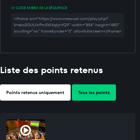
CODE EMBED DE LA SÉQUENCE
<iframe src="https://www.creacast.com/play.php?
k=eka3GULNrPm5W4qkjrrfQ9" width="854" height="480"
scrolling="no" frameborder="0" allowfullscreen></iframe>
Liste des points retenus
Points retenus uniquement
Tous les points