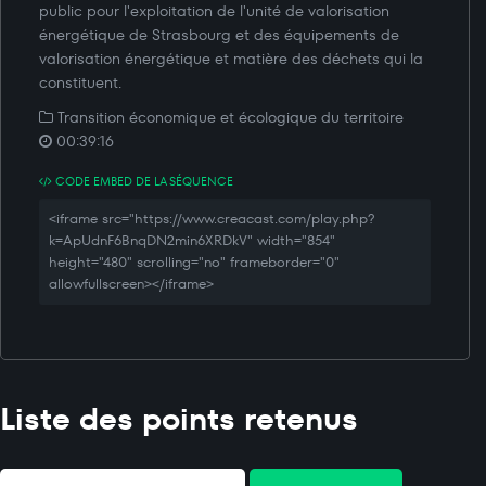
public pour l'exploitation de l'unité de valorisation
énergétique de Strasbourg et des équipements de
valorisation énergétique et matière des déchets qui la
constituent.
Transition économique et écologique du territoire
00:39:16
CODE EMBED DE LA SÉQUENCE
<iframe src="https://www.creacast.com/play.php?
k=ApUdnF6BnqDN2min6XRDkV" width="854"
height="480" scrolling="no" frameborder="0"
allowfullscreen></iframe>
Liste des points retenus