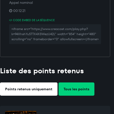
Appel nominal
00:12:21
CODE EMBED DE LA SÉQUENCE
<iframe src="https://www.creacast.com/play.php?
k=94XhshYu5TTX4XSWezU42L" width="854" height="480"
scrolling="no" frameborder="0" allowfullscreen></iframe>
Liste des points retenus
Points retenus uniquement
Tous les points