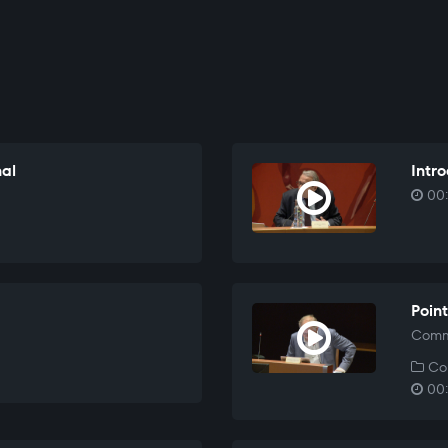
nal
Intr
00:
Point
Commu
Co
00: