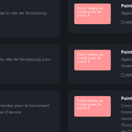
Point
Point retenu et
traité avec le
 la ville de Strasbourg.
Appro
point 4
Aff
Point
Point retenu et
traité avec le
a ville de Strasbourg pour
Appro
point 4
l’exer
Aff
Point
Point retenu et
traité avec le
mandes pour le lancement
Concl
point 8
ise d’œuvre.
trava
recon
l'Eur
de l'