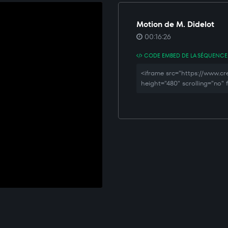
Motion de M. Didelot
00:16:26
CODE EMBED DE LA SÉQUENCE
<iframe src="https://www.
height="480" scrolling="no"