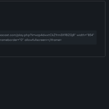
creacast.com/play.php?k=wzp4dwxtCkZYrm3X9BZGj8" width="854"
 frameborder="0" allowfullscreen></iframe>