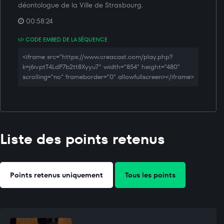
déontologue de la Ville de Strasbourg.
00:58:24
CODE EMBED DE LA SÉQUENCE
<iframe src="https://www.creacast.com/play.php?
k=j6ivptT4LdP7b2tt8Xyyu7" width="854" height="480"
scrolling="no" frameborder="0" allowfullscreen></iframe>
Liste des points retenus
Points retenus uniquement
Tous les points