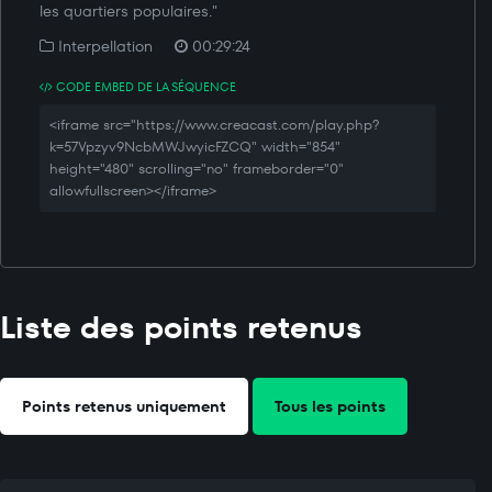
les quartiers populaires."
Interpellation
00:29:24
CODE EMBED DE LA SÉQUENCE
<iframe src="https://www.creacast.com/play.php?
k=57Vpzyv9NcbMWJwyicFZCQ" width="854"
height="480" scrolling="no" frameborder="0"
allowfullscreen></iframe>
Liste des points retenus
Points retenus uniquement
Tous les points