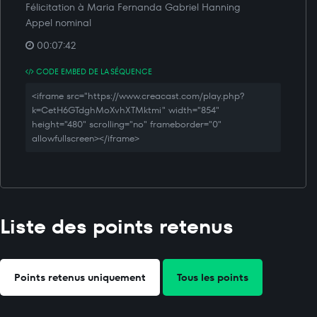
Félicitation à Maria Fernanda Gabriel Hanning
Appel nominal
00:07:42
CODE EMBED DE LA SÉQUENCE
<iframe src="https://www.creacast.com/play.php?
k=CetH6GTdghMoXvhXTMktmi" width="854"
height="480" scrolling="no" frameborder="0"
allowfullscreen></iframe>
Liste des points retenus
Points retenus uniquement
Tous les points