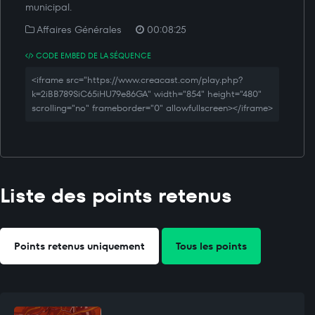
municipal.
Affaires Générales
00:08:25
CODE EMBED DE LA SÉQUENCE
<iframe src="https://www.creacast.com/play.php?
k=2iBB789SiC65iHU79e86GA" width="854" height="480"
scrolling="no" frameborder="0" allowfullscreen></iframe>
Liste des points retenus
Points retenus uniquement
Tous les points