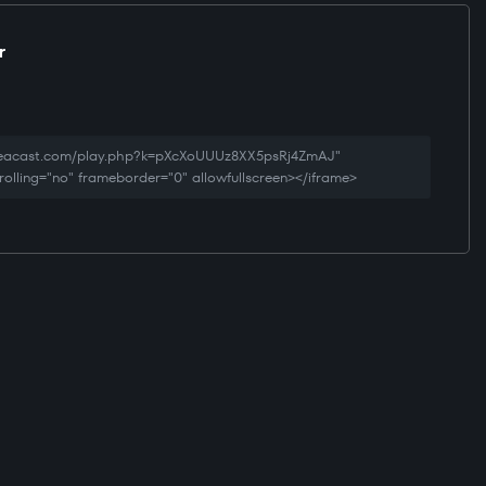
r
creacast.com/play.php?k=pXcXoUUUz8XX5psRj4ZmAJ"
rolling="no" frameborder="0" allowfullscreen></iframe>