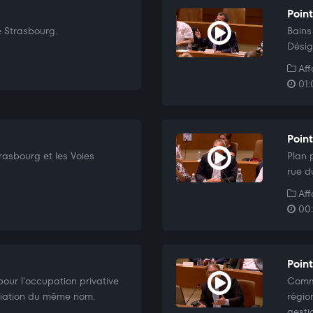
Point
e Strasbourg.
Bains
Désig
Aff
01:
Point
trasbourg et les Voies
Plan 
rue d
Aff
00:
Point
our l'occupation privative
Commu
ciation du même nom.
régio
gesti