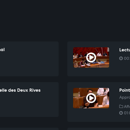
nal
Lectu
00:
elle des Deux Rives
Point
Appro
Aff
01: