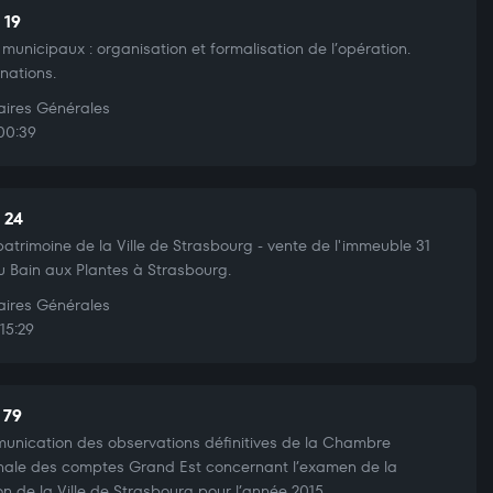
 19
 municipaux : organisation et formalisation de l’opération.
nations.
aires Générales
00:39
 24
patrimoine de la Ville de Strasbourg - vente de l'immeuble 31
u Bain aux Plantes à Strasbourg.
aires Générales
15:29
 79
nication des observations définitives de la Chambre
nale des comptes Grand Est concernant l’examen de la
on de la Ville de Strasbourg pour l’année 2015.