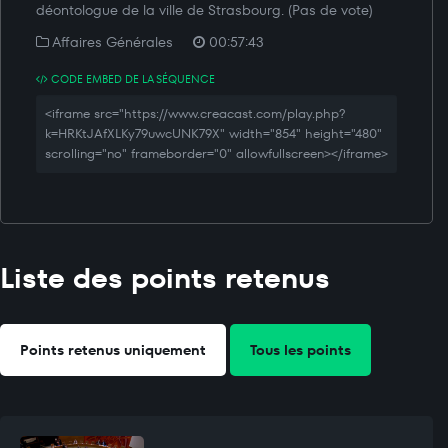
déontologue de la ville de Strasbourg. (Pas de vote)
Affaires Générales
00:57:43
CODE EMBED DE LA SÉQUENCE
<iframe src="https://www.creacast.com/play.php?
k=HRKtJAfXLKy79uwcUNK79X" width="854" height="480"
scrolling="no" frameborder="0" allowfullscreen></iframe>
Liste des points retenus
Points retenus uniquement
Tous les points