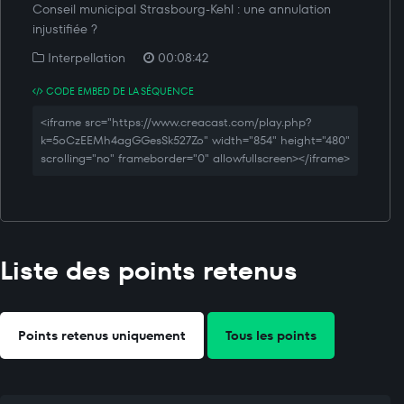
Conseil municipal Strasbourg-Kehl : une annulation
injustifiée ?
Interpellation
00:08:42
CODE EMBED DE LA SÉQUENCE
<iframe src="https://www.creacast.com/play.php?
k=5oCzEEMh4agGGesSk527Zo" width="854" height="480"
scrolling="no" frameborder="0" allowfullscreen></iframe>
Liste des points retenus
Points retenus uniquement
Tous les points