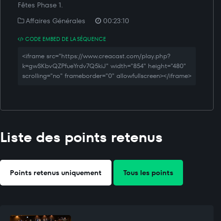
Fêtes Phase 1.
Affaires Générales
00:23:10
CODE EMBED DE LA SÉQUENCE
<iframe src="https://www.creacast.com/play.php?
k=gwSKbvQZPfueYrdv7Q5kiJ" width="854" height="480"
scrolling="no" frameborder="0" allowfullscreen></iframe>
Liste des points retenus
Points retenus uniquement
Tous les points