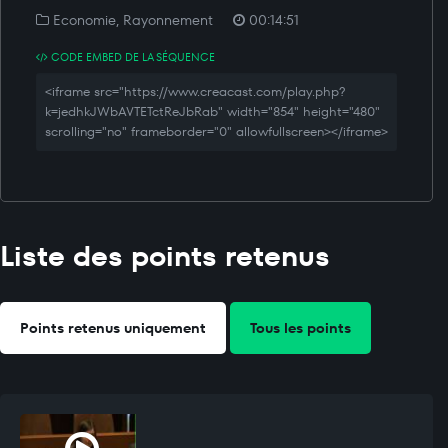
Economie, Rayonnement
00:14:51
CODE EMBED DE LA SÉQUENCE
<iframe src="https://www.creacast.com/play.php?
k=jedhkJWbAVTETctReJbRab" width="854" height="480"
scrolling="no" frameborder="0" allowfullscreen></iframe>
Liste des points retenus
Points retenus uniquement
Tous les points