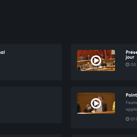
nal
Prés
jour
00:
Point
Fixat
appli
01: