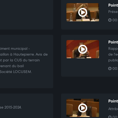
Point
Prése
00:
Point
iment municipal -
Rappo
llon à Hautepierre. Avis de
de l'
nt par la CUS du terrain
publi
avenant du bail
00:
a Société LOCUSEM.
Point
se 2015-2024.
Attri
00: