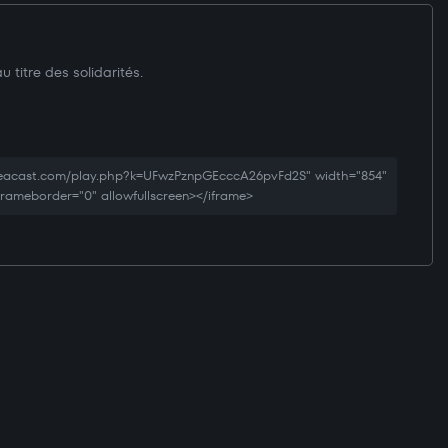
 titre des solidarités.
creacast.com/play.php?k=UFwzPznpGEcccA26pvFd2S" width="854"
 frameborder="0" allowfullscreen></iframe>