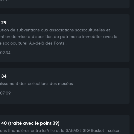
t 29
bution de subventions aux associations socioculturelles et
ntion de mise à disposition de patrimoine immobilier avec le
e socioculturel 'Au-delà des Ponts'.
02:34
t 34
hissement des collections des musées.
07:09
 40 (traité avec le point 39)
ions financières entre la Ville et la SAEMSL SIG Basket - saison