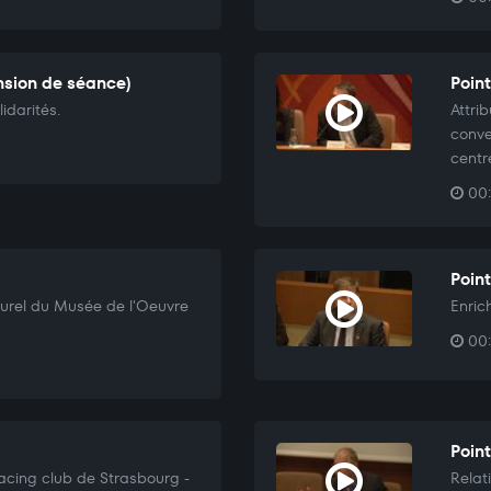
nsion de séance)
Poin
idarités.
Attri
conve
centr
00:
Poin
lturel du Musée de l'Oeuvre
Enric
00:
Point
 Racing club de Strasbourg -
Relat