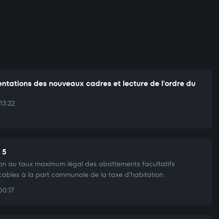
entations des nouveaux cadres et lecture de l'ordre du
13:22
 5
ion au taux maximum légal des abattements facultatifs
cables à la part communale de la taxe d’habitation.
00:17