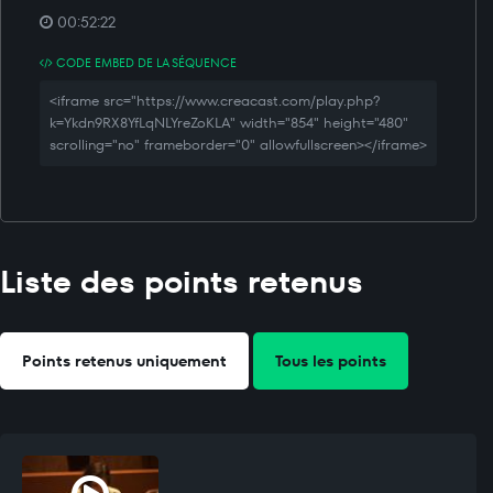
00:52:22
CODE EMBED DE LA SÉQUENCE
<iframe src="https://www.creacast.com/play.php?
k=Ykdn9RX8YfLqNLYreZoKLA" width="854" height="480"
scrolling="no" frameborder="0" allowfullscreen></iframe>
Liste des points retenus
Points retenus uniquement
Tous les points