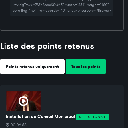
k=vjdgTmkxrr7MXSposKSvM5" width="854" height="480"
scrolling="no" frameborder="0" allowfullscreen></iframe>
Liste des points retenus
Points retenus uniquement
Tous les points
Installation du Conseil Municipal
SÉLECTIONNÉ
00:06:58