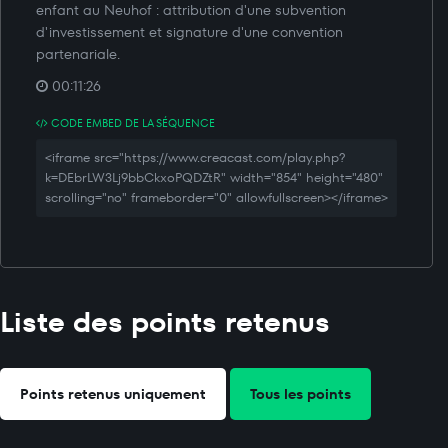
enfant au Neuhof : attribution d'une subvention
d'investissement et signature d'une convention
partenariale.
00:11:26
CODE EMBED DE LA SÉQUENCE
<iframe src="https://www.creacast.com/play.php?
k=DEbrLW3Lj9bbCkxoPQDZtR" width="854" height="480"
scrolling="no" frameborder="0" allowfullscreen></iframe>
Liste des points retenus
Points retenus uniquement
Tous les points