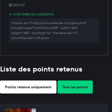
00:11:41
CODE EMBED DE LA SÉQUENCE
<iframe src="https://www.creacast.com/play.php?
k=7rqQrhqae7YTwGFWSxzmMR" width="854"
height="480" scrolling="no" frameborder="0"
allowfullscreen></iframe>
Liste des points retenus
Points retenus uniquement
Tous les points