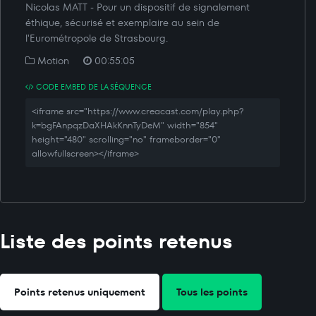
Nicolas MATT - Pour un dispositif de signalement
éthique, sécurisé et exemplaire au sein de
l'Eurométropole de Strasbourg.
Motion
00:55:05
CODE EMBED DE LA SÉQUENCE
<iframe src="https://www.creacast.com/play.php?
k=bgFAnpqzDaXHAkKnnTyDeM" width="854"
height="480" scrolling="no" frameborder="0"
allowfullscreen></iframe>
Liste des points retenus
Points retenus uniquement
Tous les points