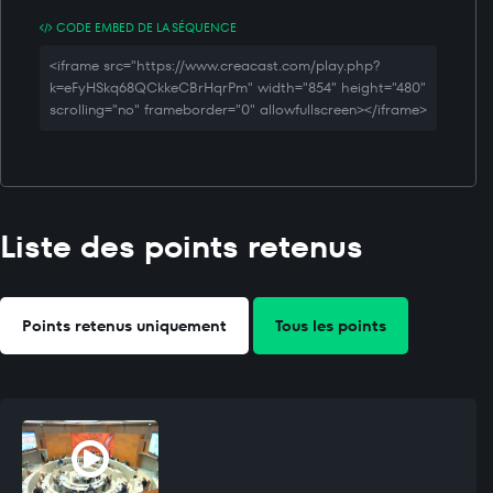
CODE EMBED DE LA SÉQUENCE
<iframe src="https://www.creacast.com/play.php?
k=eFyHSkq68QCkkeCBrHqrPm" width="854" height="480"
scrolling="no" frameborder="0" allowfullscreen></iframe>
Liste des points retenus
Points retenus uniquement
Tous les points