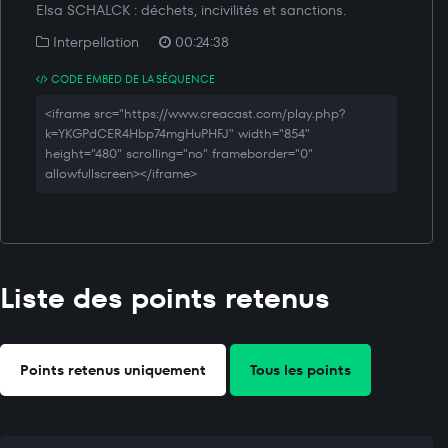
Elsa SCHALCK : déchets, incivilités et sanctions.
Interpellation
00:24:38
CODE EMBED DE LA SÉQUENCE
<iframe src="https://www.creacast.com/play.php?
k=YKGPdCER4Hbp74mgHuPHFJ" width="854"
height="480" scrolling="no" frameborder="0"
allowfullscreen></iframe>
Liste des points retenus
Points retenus uniquement
Tous les points