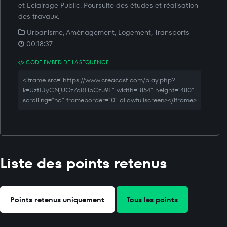
et Eclairage Public. Poursuite des études et réalisation
des travaux.
Urbanisme, Aménagement, Logement, Transports
00:18:37
CODE EMBED DE LA SÉQUENCE
<iframe src="https://www.creacast.com/play.php?
k=UztFJyCNjUGzZaRHpCzu9E" width="854" height="480"
scrolling="no" frameborder="0" allowfullscreen></iframe>
Liste des points retenus
Points retenus uniquement
Tous les points