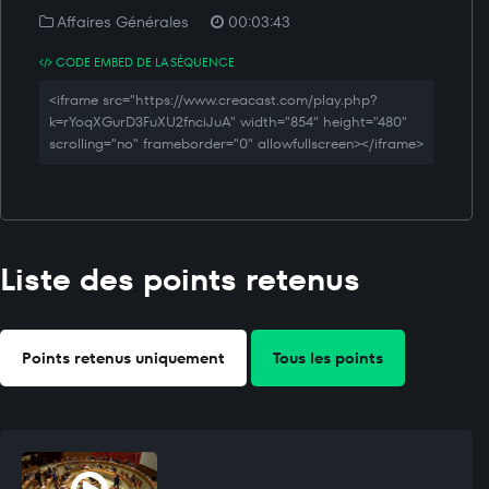
Affaires Générales
00:03:43
CODE EMBED DE LA SÉQUENCE
<iframe src="https://www.creacast.com/play.php?
k=rYoqXGurD3FuXU2fnciJuA" width="854" height="480"
scrolling="no" frameborder="0" allowfullscreen></iframe>
Liste des points retenus
Points retenus uniquement
Tous les points