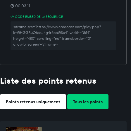
00:03:11
CODE EMBED DE LA SÉQUENCE
<iframe src="https://www.creacast.com/play.php?
k=GHGGRuQfeaJ4g4r6cpGSe4" width="854"
height="480" scrolling="no" frameborder="0"
allowfullscreen></iframe>
Liste des points retenus
Points retenus uniquement
Tous les points