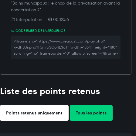
"Bains municipaux : le choix de la privatisation avant la
concertation ?".
Interpellation
00:12:56
CODE EMBED DE LA SÉQUENCE
<iframe src="https://www.creacast.com/play.php?
k=dhBJnpnbYF5mrxSCo4E3qT" width="854" height="480"
scrolling="no" frameborder="0" allowfullscreen></iframe>
Liste des points retenus
Points retenus uniquement
Tous les points