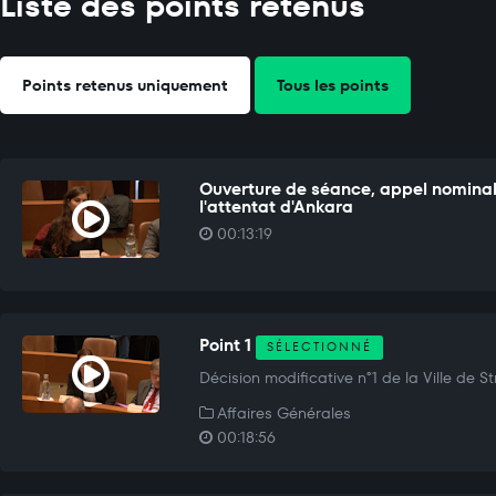
Liste des points retenus
Points retenus uniquement
Tous les points
Ouverture de séance, appel nominal,
l'attentat d'Ankara
00:13:19
Point 1
SÉLECTIONNÉ
Décision modificative n°1 de la Ville de S
Affaires Générales
00:18:56