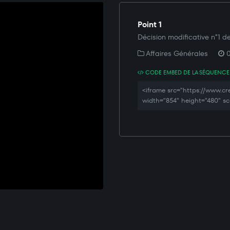
Point 1
Décision modificative n°1 de
Affaires Générales
0
CODE EMBED DE LA SÉQUENCE
<iframe src="https://www.
width="854" height="480" sc