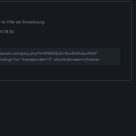
 la Ville de Strasbourg.
0:18:56
creacast.com/play.php?k=HNSDQtZicYbw2hMnksuWzG"
rolling="no" frameborder="0" allowfullscreen></iframe>