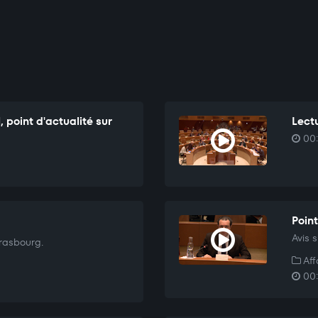
 point d'actualité sur
Lectu
00:
Point
Avis s
trasbourg.
Aff
00: