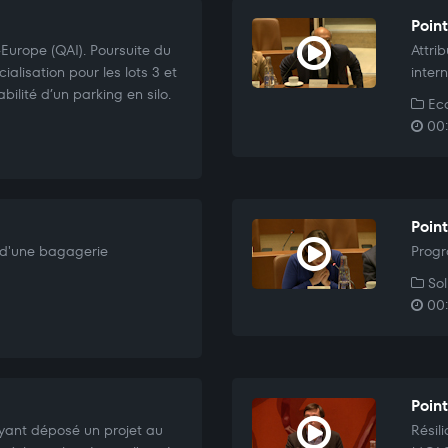
Point
-Europe (QAI). Poursuite du
Attri
alisation pour les lots 3 et
inter
ilité d’un parking en silo.
Eco
00:
Point
n d'une bagagerie
Progr
Sol
00:
Point
ayant déposé un projet au
Résil