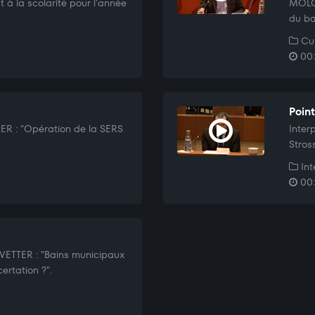
à la scolarité pour l'année
MOLOD
du ba
Cul
00:
Poin
ER : "Opération de la SERS
Inter
Stros
Int
00:
 VETTER : "Bains municipaux
certation ?".