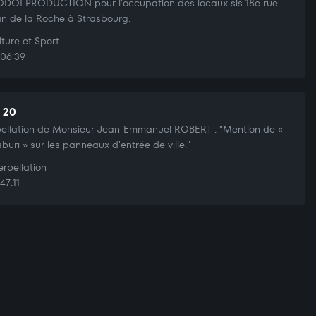
OI PRODUCTION pour l’occupation des locaux sis 18e rue
n de la Roche à Strasbourg.
ture et Sport
06:39
t 20
pellation de Monsieur Jean-Emmanuel ROBERT : "Mention de «
sburi » sur les panneaux d'entrée de ville."
erpellation
47:11