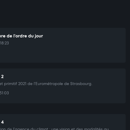
re de l'ordre du jour
18:23
 2
t primitif 2021 de l'Eurométropole de Strasbourg.
51:03
 4
ion de l'agence du climat : une vision et des modalités au