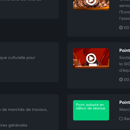
servi
l'Eur
l'ass
00:
Point
ique culturelle pour
Souti
la SI
d'équ
00:
Point
Point adopté en
début de séance
n de marchés de travaux,
March
Res
ires générales