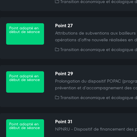
Transition économique et écologique du
Point 27
Point adopté en
début de séance
Attributions de subventions aux bailleur
opérations d'offre nouvelle réalisées en 
Transition économique et écologique du
Point 29
Point adopté en
début de séance
Prolongation du dispositif POPAC (prog
prévention et d'accompagnement des cop
Transition économique et écologique du
Point 31
Point adopté en
début de séance
NPNRU - Dispositif de financement des 