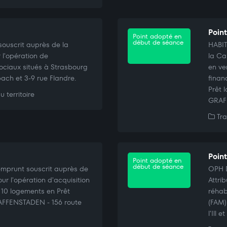
Point
Point adopté en
début de séance
souscrit auprès de la
HABIT
 l'opération de
la Ca
sociaux situés à Strasbourg
en ve
pach et 3-9 rue Flandre.
finan
Prêt 
 territoire
GRAFF
Tra
Poin
Point adopté en
début de séance
'emprunt souscrit auprès de
OPH 
ur l'opération d'acquisition
Attri
 10 logements en Prêt
réhab
RAFFENSTADEN - 156 route
(FAM)
l'Ill 