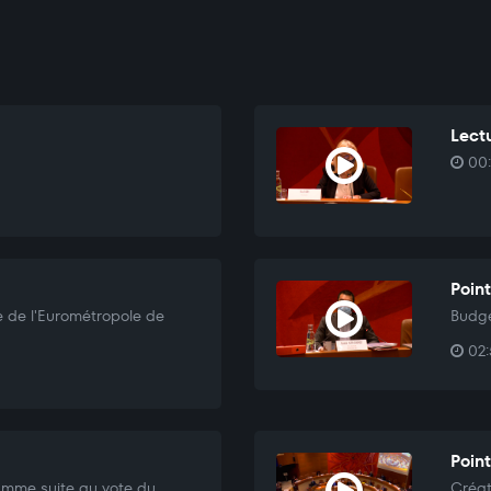
Lectu
00:
Point
 de l'Eurométropole de
Budge
02:
Point
amme suite au vote du
Créat