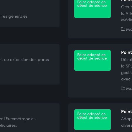
Point adopté en
début de séance
Group
la Vi
ires générales
Médi
Mob
Point
Point adopté en
début de séance
nt ou extension des parcs
Désaf
la SP
gesti
avec 
Mob
Point
Point adopté en
début de séance
r l'Eurométropole -
Adapt
iciaires.
diver