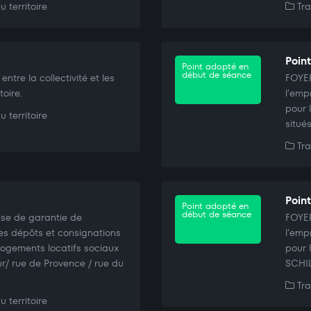
 territoire
Tra
Poin
Point adopté en
début de séance
tre la collectivité et les
FOYE
toire.
l'emp
pour 
 territoire
situé
Tra
Poin
Point adopté en
début de séance
e de garantie de
FOYE
es dépôts et consignations
l'emp
 logements locatifs sociaux
pour 
r/ rue de Provence / rue du
SCHIL
Tra
 territoire