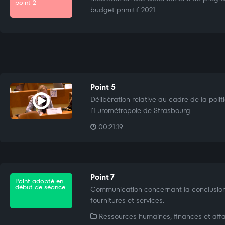
point 2
budget primitif 2021.
Point 5
Délibération relative au cadre de la polit
l'Eurométropole de Strasbourg.
00:21:19
Point 7
Point adopté en
début de séance
Communication concernant la conclusio
fournitures et services.
Ressources humaines, finances et affa