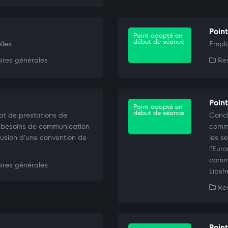
Point
Point adopté en
début de séance
les.
Emplo
ires générales
Res
Point
Point adopté en
début de séance
at de prestations de
Concl
es besoins de communication
comma
lusion d'une convention de
les s
l'Eur
commu
ires générales
Lipsh
Res
Point