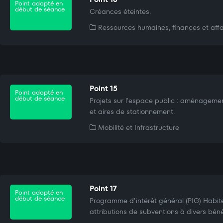
Point adopté en
début de séance
Créances éteintes.
Ressources humaines, finances et affa
Point 15
Point adopté en
début de séance
Projets sur l'espace public : aménageme
et aires de stationnement.
Mobilité et Infrastructure
Point 17
Point adopté en
début de séance
Programme d'intérêt général (PIG) Habite
attributions de subventions à divers bénéf