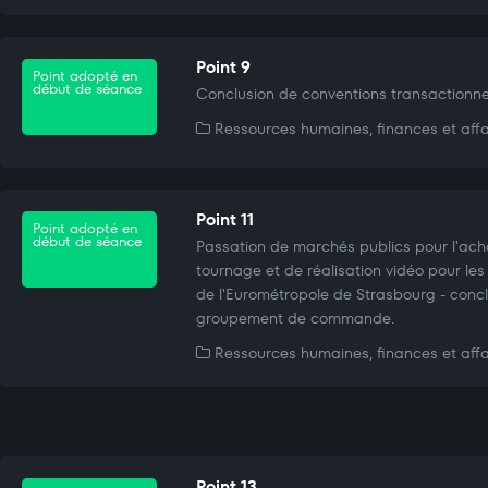
Point 9
Point adopté en
début de séance
Conclusion de conventions transactionnel
Ressources humaines, finances et affa
Point 11
Point adopté en
début de séance
Passation de marchés publics pour l'ach
tournage et de réalisation vidéo pour l
de l'Eurométropole de Strasbourg - conc
groupement de commande.
Ressources humaines, finances et affa
Point 13