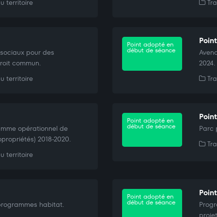
 territoire
Tra
Poin
Point adopté en
début de séance
s sociaux pour des
Avena
droit commun.
2024.
 territoire
Tra
Poin
Point adopté en
début de séance
ramme opérationnel de
Parc 
ropriétés) 2018-2020.
Tra
 territoire
Poin
Point adopté en
début de séance
programmes habitat.
Progr
proje