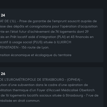
 24
AT DE L'ILL - Prise de garantie de l'emprunt souscrit auprès de
isse des dépôts et consignations pour l'opération d'acquisition
nte en l'état futur d'achèvement de 74 logements dont 29
cés en Prêt locatif aidé d'intégration (PLAI) et 45 financés en
locatif à usage social (PLUS) située à ILLKIRCH
ENSTADEN - 156 route de Lyon.
nsition économique et écologique du territoire
t 26
DE L'EUROMÉTROPOLE DE STRASBOURG - (OPHEA) -
bution d'une subvention dans le cadre d'une opération de
ilitation thermique d'un Foyer d'Accueil Médicalisé Oberkirch
 de 16 logements locatifs sociaux située à Strasbourg - 7 rue de
et réalisée en droit commun.