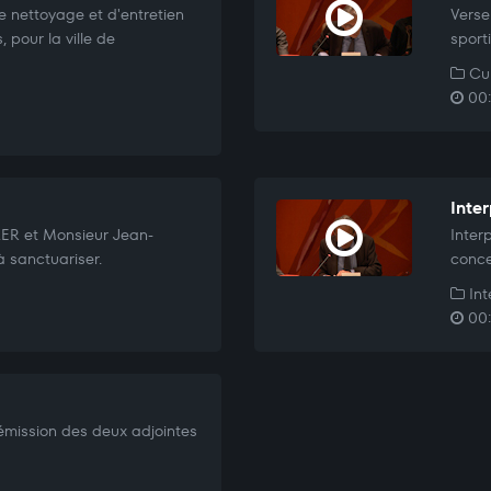
 nettoyage et d'entretien
Verse
 pour la ville de
sport
Cul
00:
Inter
ER et Monsieur Jean-
Inter
à sanctuariser.
conce
Int
00:
émission des deux adjointes