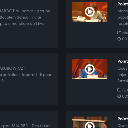
Poin
CHARDOT au nom du groupe
Motio
 Boualem Sansal, invité
popul
pitale mondiale du Livre.
réqui
Mo
00:1
Poin
 JAKUBOWICZ -
Quest
pellations faudra-t- il pour
enjeu
t ?
Stras
Que
00:
Poin
hilippe MAURER - Des textes
Quest