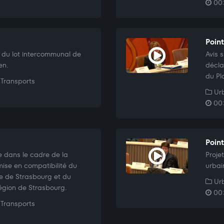
00:
Point
 du lot intercommunal de
Avis 
en.
décla
du Pl
Transports
Urb
00:
Poin
e dans le cadre de la
Proje
mise en compatibilité du
urbai
le de Strasbourg et du
Urb
égion de Strasbourg.
00:
Transports