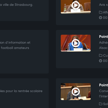
 ville de Strasbourg.
Avis 
Aff
00:
Point
ion d'information et
Adhés
e football amateurs
Alsac
Cul
00:
Poin
les pour la rentrée scolaire
Conve
l'Inte
Sol