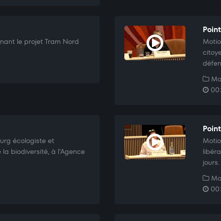
Poin
ant le projet Tram Nord
Motio
citoy
défen
Mo
00:
Poin
urg écologiste et
Motio
 la biodiversité, à l'Agence
libér
jours.
Mo
00: