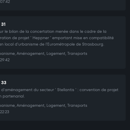
07:42
 31
sur le bilan de la concertation menée dans le cadre de la
ration de projet ' Heppner ' emportant mise en compatibilité
an local d'urbanisme de l'Eurométropole de Strasbourg.
anisme, Aménagement, Logement, Transports
29:42
t 33
t d'aménagement du secteur ' Stellantis ' : convention de projet
n partenarial.
anisme, Aménagement, Logement, Transports
22:23