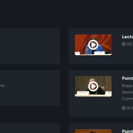
Lectu
00:
Point
tte
Rappo
femme
Comm
01:
Point