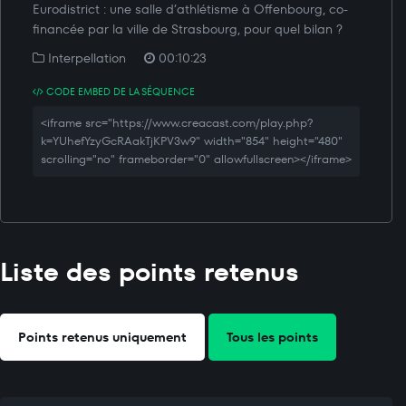
Eurodistrict : une salle d’athlétisme à Offenbourg, co-
financée par la ville de Strasbourg, pour quel bilan ?
Interpellation
00:10:23
CODE EMBED DE LA SÉQUENCE
<iframe src="https://www.creacast.com/play.php?
k=YUhefYzyGcRAakTjKPV3w9" width="854" height="480"
scrolling="no" frameborder="0" allowfullscreen></iframe>
Liste des points retenus
Points retenus uniquement
Tous les points