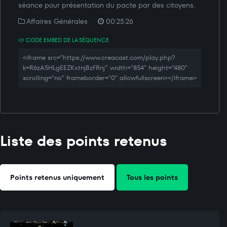
séance pour présentation du pacte par des citoyens.
Affaires Générales
00:25:26
CODE EMBED DE LA SÉQUENCE
<iframe src="https://www.creacast.com/play.php?
k=R6zA5HLgEEZKxtnjBzFRnj" width="854" height="480"
scrolling="no" frameborder="0" allowfullscreen></iframe>
Liste des points retenus
Points retenus uniquement
Tous les points