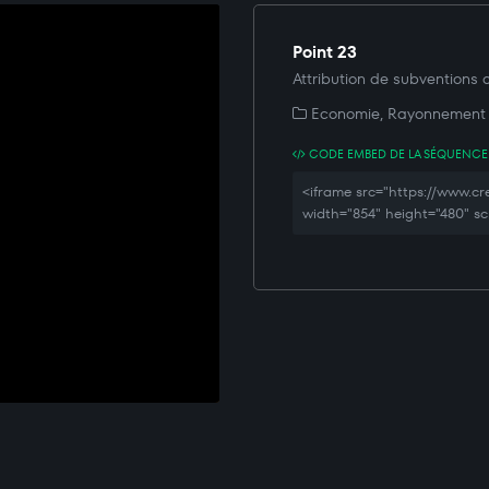
Point 23
Attribution de subventions a
Economie, Rayonnement
CODE EMBED DE LA SÉQUENCE
<iframe src="https://www.
width="854" height="480" sc