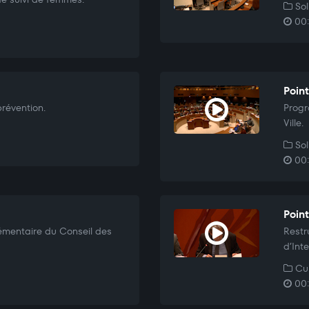
Sol
00:
Poin
prévention.
Progr
Ville.
Sol
00:
Poin
lémentaire du Conseil des
Restr
d’Int
Cul
00: