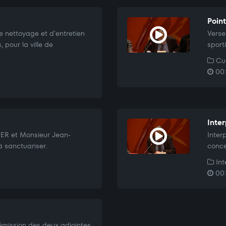
Poin
 nettoyage et d'entretien
Verse
 pour la ville de
sport
Cul
00:
Inter
ER et Monsieur Jean-
Inter
à sanctuariser.
conce
Int
00:
émission des deux adjointes