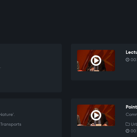
Lectu
00:
.
Point
ature'.
Commu
Transports
Urb
00: