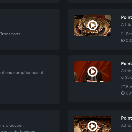
Poin
Attri
Transports
Eco
00:
Point
Attri
elations européennes et
à Str
Eco
00:
Point
ns d'accueil,
Attri
 suivi de femmes.