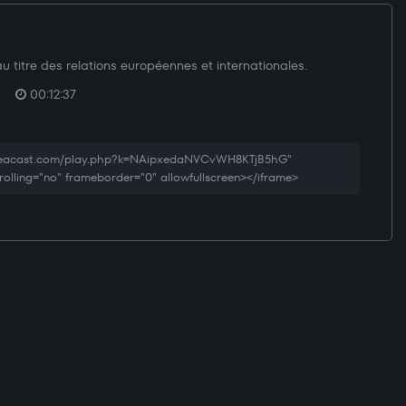
u titre des relations européennes et internationales.
00:12:37
creacast.com/play.php?k=NAipxedaNVCvWH8KTjB5hG"
rolling="no" frameborder="0" allowfullscreen></iframe>